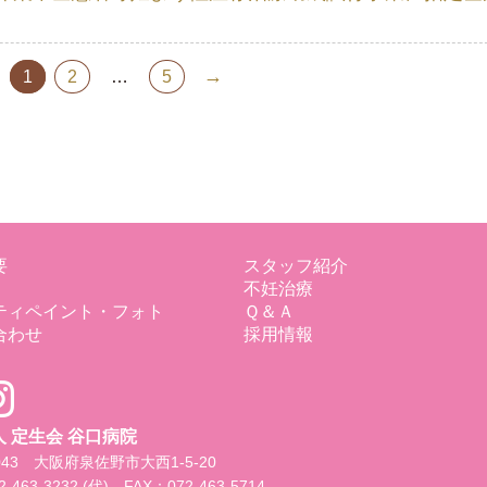
→
1
2
…
5
要
スタッフ紹介
不妊治療
ティペイント・フォト
Ｑ＆Ａ
合わせ
採用情報
 定生会 谷口病院
0043 大阪府泉佐野市大西1-5-20
-463-3232 (代) FAX：072-463-5714