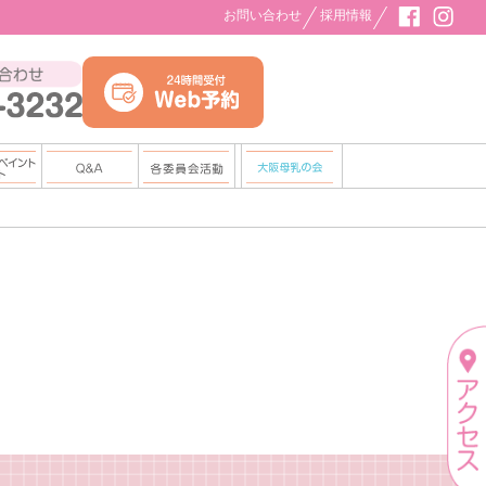
お問い合わせ
採用情報
ティペイント・フォト
事故対策委員会
全般的な内容
New Born フォト
産科について
業務委員会
ジ
くあるご質問 Q&A
不妊治療について
分娩委員会
申込み・お問合せ
費用について
感染委員会
教育委員会
母乳育児推進委員会