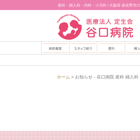
産科・婦人科・内科・小児科 / 大阪府 泉佐野市
診療科目
医師ごあいさつ
産科からのごあいさ
初
診療時間
外来について
産科健診を受けられる
ホーム
> お知らせ - 谷口病院 産科 婦人科
担当医表一覧
病棟について
里帰りされる方へ
他部署紹介
産科健診
産褥健診
オンライン育児相
外
オンライン助産師外
婦