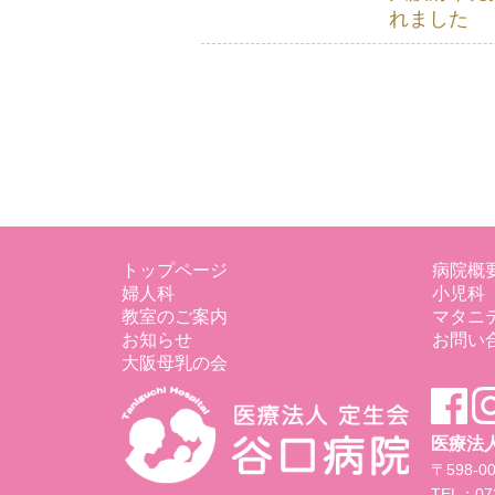
れました
トップページ
病院概
婦人科
小児科
教室のご案内
マタニ
お知らせ
お問い
大阪母乳の会
医療法人
〒598-
TEL：072