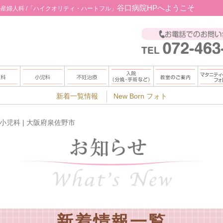
谷口病院HPへようこそ
の産婦人科 /「ハイクオリティ・ハートフル」
つ
めて受診される方へ
小児科からのごあいさつ
新着一覧情報
赤ちゃんを望まれる方
New Born フォト
ソフロロジー式分娩
両親学級
マタニ
方へ
子宮がん検診
乳児健診
一般不妊治療
麻酔分娩
はぐくみ
 小児科 | 大阪府泉佐野市
乳がん検診
予防接種
治療実績
婦人科の入院
インファントマッサー
よ
ブライダルチェック
高度生殖医療
食事について
母乳外来
お
こんな時は婦人科へ
がん患者の方
ご出産記念品
談
来処置・日帰り手術
保険適用について
来
人科手術（入院処置）
新着情報一覧